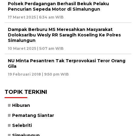
Polsek Perdagangan Berhasil Bekuk Pelaku
Pencurian Sepeda Motor di Simalungun
17 Maret 2025 | 6:34 am WIB
Dampak Berburu MS Meresahkan Masyarakat
Doloksaribu Wesly RR Saragih Koseling Ke Polres
Simalungun
10 Maret 2025 | 5:07 am WIB
NU Minta Pesantren Tak Terprovokasi Teror Orang
Gila
19 Februari 2018 | 9:50 pm WIB
TOPIK TERKINI
Hiburan
Pematang Siantar
Selebriti
Simalungun