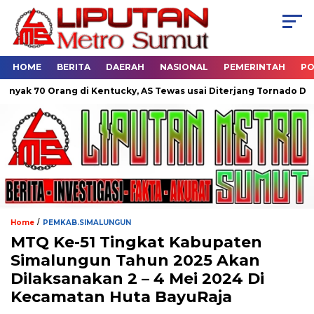
HOME
BERITA
DAERAH
NASIONAL
PEMERINTAH
PO
ng di Kentucky, AS Tewas usai Diterjang Tornado Dahsyat
Du
/
Home
PEMKAB.SIMALUNGUN
MTQ Ke-51 Tingkat Kabupaten
Simalungun Tahun 2025 Akan
Dilaksanakan 2 – 4 Mei 2024 Di
Kecamatan Huta BayuRaja