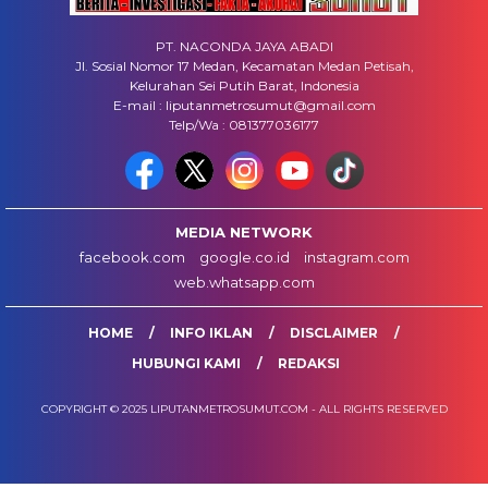
PT. NACONDA JAYA ABADI
Jl. Sosial Nomor 17 Medan, Kecamatan Medan Petisah,
Kelurahan Sei Putih Barat, Indonesia
E-mail : liputanmetrosumut@gmail.com
Telp/Wa : 081377036177
MEDIA NETWORK
facebook.com
google.co.id
instagram.com
web.whatsapp.com
HOME
INFO IKLAN
DISCLAIMER
HUBUNGI KAMI
REDAKSI
COPYRIGHT © 2025 LIPUTANMETROSUMUT.COM - ALL RIGHTS RESERVED