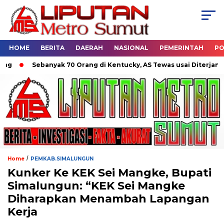
HOME
BERITA
DAERAH
NASIONAL
PEMERINTAH
PO
banyak 70 Orang di Kentucky, AS Tewas usai Diterjang Tornado D
/
Home
PEMKAB.SIMALUNGUN
Kunker Ke KEK Sei Mangke, Bupati
Simalungun: “KEK Sei Mangke
Diharapkan Menambah Lapangan
Kerja