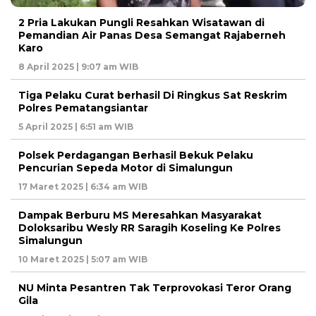
2 Pria Lakukan Pungli Resahkan Wisatawan di
Pemandian Air Panas Desa Semangat Rajaberneh
Karo
8 April 2025 | 9:07 am WIB
Tiga Pelaku Curat berhasil Di Ringkus Sat Reskrim
Polres Pematangsiantar
5 April 2025 | 6:51 am WIB
Polsek Perdagangan Berhasil Bekuk Pelaku
Pencurian Sepeda Motor di Simalungun
17 Maret 2025 | 6:34 am WIB
Dampak Berburu MS Meresahkan Masyarakat
Doloksaribu Wesly RR Saragih Koseling Ke Polres
Simalungun
10 Maret 2025 | 5:07 am WIB
NU Minta Pesantren Tak Terprovokasi Teror Orang
Gila