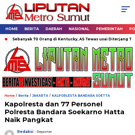
HOME
BERITA
DAERAH
NASIONAL
PEMERINTAH
PO
Sebanyak 70 Orang di Kentucky, AS Tewas usai Diterjang Tornad
/
/
/
Home
Berita
JAKARTA
KALPORLESTA BANDARA SOETTA
Kapolresta dan 77 Personel
Polresta Bandara Soekarno Hatta
Naik Pangkat
Redaksi
- Reporter