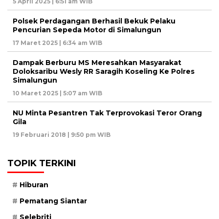
5 April 2025 | 6:51 am WIB
Polsek Perdagangan Berhasil Bekuk Pelaku
Pencurian Sepeda Motor di Simalungun
17 Maret 2025 | 6:34 am WIB
Dampak Berburu MS Meresahkan Masyarakat
Doloksaribu Wesly RR Saragih Koseling Ke Polres
Simalungun
10 Maret 2025 | 5:07 am WIB
NU Minta Pesantren Tak Terprovokasi Teror Orang
Gila
19 Februari 2018 | 9:50 pm WIB
TOPIK TERKINI
Hiburan
Pematang Siantar
Selebriti