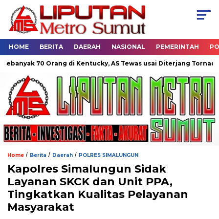
HOME
BERITA
DAERAH
NASIONAL
PEMERINTAH
PO
0 Orang di Kentucky, AS Tewas usai Diterjang Tornado Dahsyat
/
/
/
Home
Berita
Daerah
POLRES SIMALUNGUN
Kapolres Simalungun Sidak
Layanan SKCK dan Unit PPA,
Tingkatkan Kualitas Pelayanan
Masyarakat