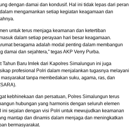
ung dengan damai dan kondusif. Hal ini tidak lepas dari peran
an dalam mengamankan setiap kegiatan keagamaan dan
yahnya.
men untuk terus menjaga keamanan dan ketertiban
rmasuk dalam setiap perayaan hari besar keagamaan.
arumat beragama adalah modal penting dalam membangun
g damai dan sejahtera,” tegas AKP Verry Purba.
 Tahun Baru Imlek dari Kapolres Simalungun ini juga
ikap profesional Polri dalam menjalankan tugasnya melayani
 masyarakat tanpa membedakan suku, agama, ras, dan
(SARA).
t kebhinekaan dan persatuan, Polres Simalungun terus
angun hubungan yang harmonis dengan seluruh elemen
l ini sejalan dengan visi Polri untuk mewujudkan keamanan
ang mantap dan dinamis dalam menjaga dan meningkatkan
upan bermasyarakat.