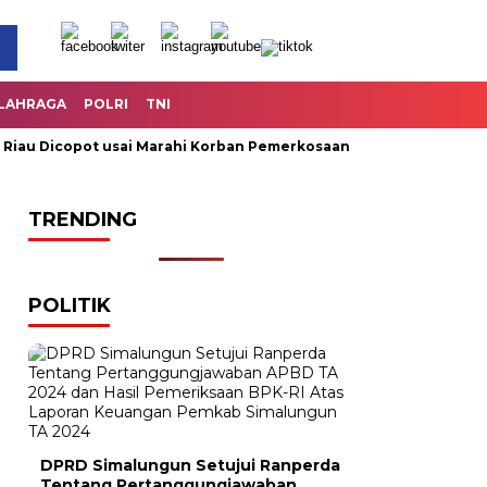
LAHRAGA
POLRI
TNI
u Dicopot usai Marahi Korban Pemerkosaan
Kemendag Cabut 
TRENDING
POLITIK
DPRD Simalungun Setujui Ranperda
Tentang Pertanggungjawaban