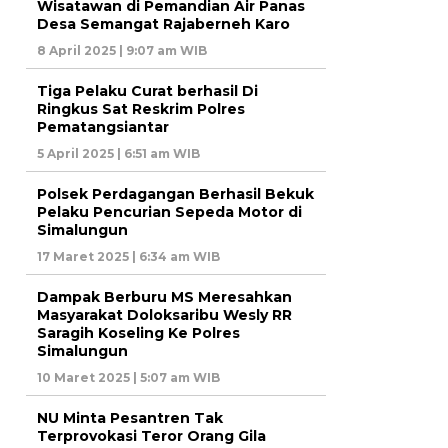
Wisatawan di Pemandian Air Panas
Desa Semangat Rajaberneh Karo
8 April 2025 | 9:07 am WIB
Tiga Pelaku Curat berhasil Di
Ringkus Sat Reskrim Polres
Pematangsiantar
5 April 2025 | 6:51 am WIB
Polsek Perdagangan Berhasil Bekuk
Pelaku Pencurian Sepeda Motor di
Simalungun
17 Maret 2025 | 6:34 am WIB
Dampak Berburu MS Meresahkan
Masyarakat Doloksaribu Wesly RR
Saragih Koseling Ke Polres
Simalungun
10 Maret 2025 | 5:07 am WIB
NU Minta Pesantren Tak
Terprovokasi Teror Orang Gila