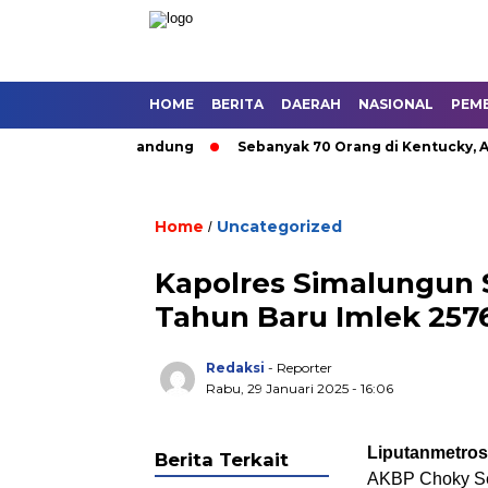
HOME
BERITA
DAERAH
NASIONAL
PEM
utan Umum di Bandung
Sebanyak 70 Orang di Kentucky, AS Te
Home
Uncategorized
/
Kapolres Simalungun
Tahun Baru Imlek 257
Redaksi
- Reporter
Rabu, 29 Januari 2025 - 16:06
Liputanmetro
Berita Terkait
AKBP Choky Sent