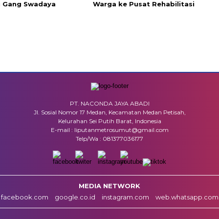
i Gang Swadaya
Warga ke Pusat Rehabilitasi
PT. NACONDA JAYA ABADI
Jl. Sosial Nomor 17 Medan, Kecamatan Medan Petisah,
Kelurahan Sei Putih Barat, Indonesia
E-mail : liputanmetrosumut@gmail.com
Telp/Wa : 081377036177
MEDIA NETWORK
facebook.com
google.co.id
instagram.com
web.whatsapp.com