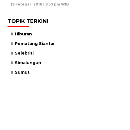
19 Februari 2018 | 9:50 pm WIB
TOPIK TERKINI
Hiburan
Pematang Siantar
Selebriti
Simalungun
Sumut