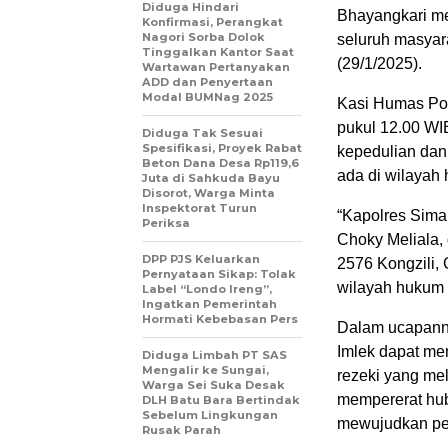
Diduga Hindari
Bhayangkari m
Konfirmasi, Perangkat
Nagori Sorba Dolok
seluruh masyar
Tinggalkan Kantor Saat
(29/1/2025).
Wartawan Pertanyakan
ADD dan Penyertaan
Modal BUMNag 2025
Kasi Humas Pol
pukul 12.00 W
Diduga Tak Sesuai
Spesifikasi, Proyek Rabat
kepedulian dan
Beton Dana Desa Rp119,6
ada di wilayah
Juta di Sahkuda Bayu
Disorot, Warga Minta
Inspektorat Turun
“Kapolres Sima
Periksa
Choky Meliala,
DPP PJS Keluarkan
2576 Kongzili,
Pernyataan Sikap: Tolak
wilayah hukum 
Label “Londo Ireng”,
Ingatkan Pemerintah
Hormati Kebebasan Pers
Dalam ucapann
Imlek dapat m
Diduga Limbah PT SAS
Mengalir ke Sungai,
rezeki yang mel
Warga Sei Suka Desak
mempererat hub
DLH Batu Bara Bertindak
Sebelum Lingkungan
mewujudkan pe
Rusak Parah