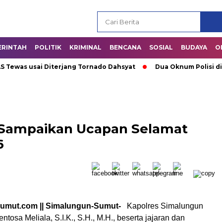
ERINTAH
POLITIK
KRIMINAL
BENCANA
SOSIAL
BUDAYA
O
was usai Diterjang Tornado Dahsyat
Dua Oknum Polisi di Ria
 Sampaikan Ucapan Selamat
6
sumut.com || Simalungun-Sumut-
Kapolres Simalungun
osa Meliala, S.I.K., S.H., M.H., beserta jajaran dan