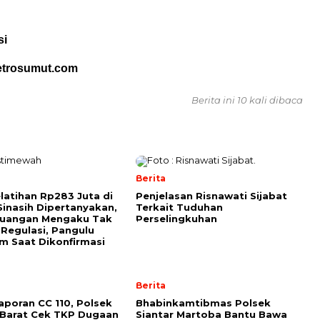
si
etrosumut.com
Berita ini 10 kali dibaca
Berita
elatihan Rp283 Juta di
Penjelasan Risnawati Sijabat
Sinasih Dipertanyakan,
Terkait Tuduhan
euangan Mengaku Tak
Perselingkuhan
Regulasi, Pangulu
 Saat Dikonfirmasi
Berita
Laporan CC 110, Polsek
Bhabinkamtibmas Polsek
 Barat Cek TKP Dugaan
Siantar Martoba Bantu Bawa