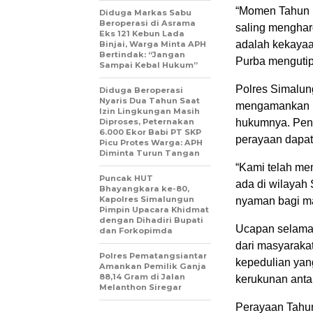
“Momen Tahun B
Diduga Markas Sabu
Beroperasi di Asrama
saling mengha
Eks 121 Kebun Lada
adalah kekayaa
Binjai, Warga Minta APH
Bertindak: “Jangan
Purba mengutip
Sampai Kebal Hukum”
Polres Simalun
Diduga Beroperasi
Nyaris Dua Tahun Saat
mengamankan be
Izin Lingkungan Masih
Diproses, Peternakan
hukumnya. Peng
6.000 Ekor Babi PT SKP
perayaan dapat
Picu Protes Warga: APH
Diminta Turun Tangan
“Kami telah me
Puncak HUT
ada di wilayah
Bhayangkara ke-80,
Kapolres Simalungun
nyaman bagi ma
Pimpin Upacara Khidmat
dengan Dihadiri Bupati
Ucapan selamat
dan Forkopimda
dari masyaraka
Polres Pematangsiantar
kepedulian yan
Amankan Pemilik Ganja
88,14 Gram di Jalan
kerukunan ant
Melanthon Siregar
Perayaan Tahun