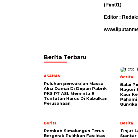
(Pim01)
Editor : Redak
www.liputanm
Berita Terbaru
ASAHAN
Berita
Puluhan perwakilan Massa
Balai P
Aksi Damai Di Depan Pabrik
Nagori 
PKS PT ASL Meminta 9
Kaur K
Tuntutan Harus Di Kabulkan
Pahami 
Perusahaan
Bungkam
Berita
Berita
Pemkab Simalungun Terus
Tinjut 
Bergerak Pulihkan Fasilitas
Siantar