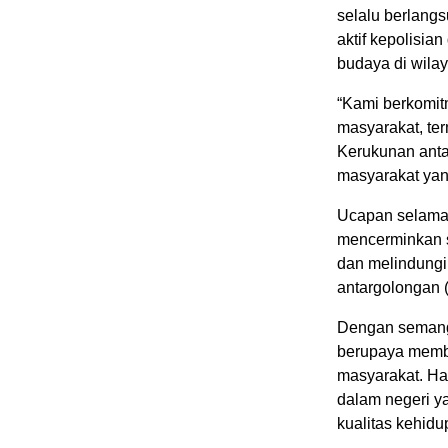
selalu berlangs
aktif kepolisi
budaya di wila
“Kami berkomit
masyarakat, te
Kerukunan ant
masyarakat yan
Ucapan selamat
mencerminkan s
dan melindungi
antargolongan 
Dengan semanga
berupaya memb
masyarakat. Ha
dalam negeri y
kualitas kehid