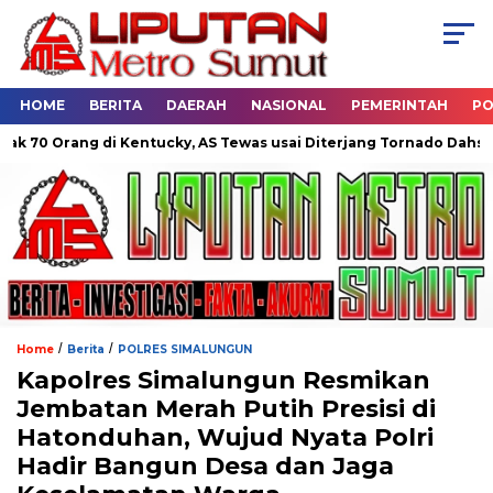
HOME
BERITA
DAERAH
NASIONAL
PEMERINTAH
PO
Orang di Kentucky, AS Tewas usai Diterjang Tornado Dahsyat
/
/
Home
Berita
POLRES SIMALUNGUN
Kapolres Simalungun Resmikan
Jembatan Merah Putih Presisi di
Hatonduhan, Wujud Nyata Polri
Hadir Bangun Desa dan Jaga