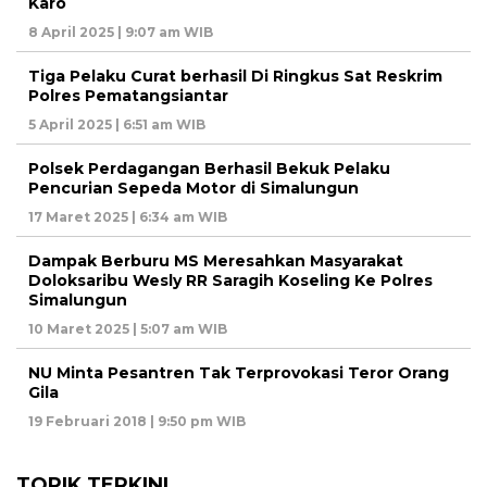
Karo
8 April 2025 | 9:07 am WIB
Tiga Pelaku Curat berhasil Di Ringkus Sat Reskrim
Polres Pematangsiantar
5 April 2025 | 6:51 am WIB
Polsek Perdagangan Berhasil Bekuk Pelaku
Pencurian Sepeda Motor di Simalungun
17 Maret 2025 | 6:34 am WIB
Dampak Berburu MS Meresahkan Masyarakat
Doloksaribu Wesly RR Saragih Koseling Ke Polres
Simalungun
10 Maret 2025 | 5:07 am WIB
NU Minta Pesantren Tak Terprovokasi Teror Orang
Gila
19 Februari 2018 | 9:50 pm WIB
TOPIK TERKINI