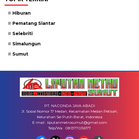
Hiburan
Pematang Siantar
Selebriti
Simalungun
Sumut
PT. NACONDA JAYA ABADI
Jl. Sosial Nomor 17 Medan, Kecamatan Medan Petisah,
Kelurahan Sei Putih Barat, Indonesia
E-mail : liputanmetrosumut@gmail.com
Telp/Wa : 081377036177