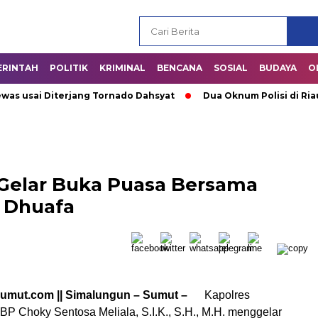
ERINTAH
POLITIK
KRIMINAL
BENCANA
SOSIAL
BUDAYA
O
sai Diterjang Tornado Dahsyat
Dua Oknum Polisi di Riau Dic
Gelar Buka Puasa Bersama
 Dhuafa
sumut.com || Simalungun – Sumut –
Kapolres
P Choky Sentosa Meliala, S.I.K., S.H., M.H. menggelar