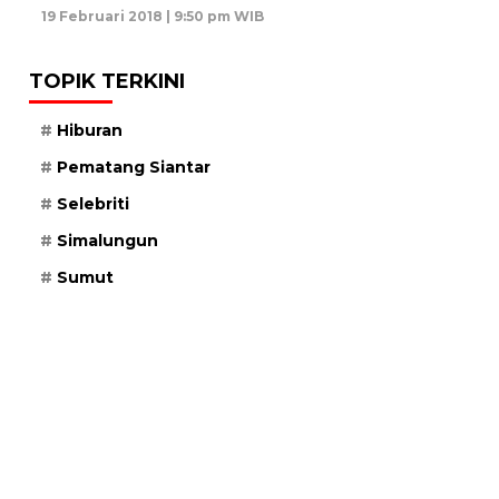
19 Februari 2018 | 9:50 pm WIB
TOPIK TERKINI
Hiburan
Pematang Siantar
Selebriti
Simalungun
Sumut