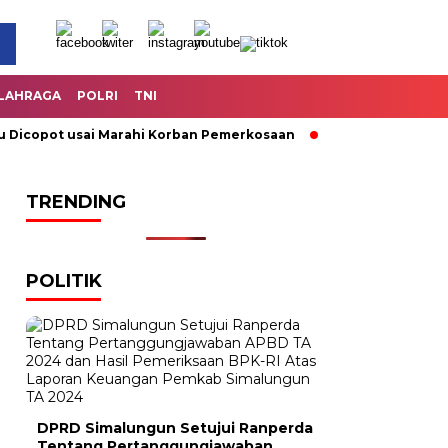
LAHRAGA
POLRI
TNI
opot usai Marahi Korban Pemerkosaan
Kemendag Cabut Laran
TRENDING
POLITIK
DPRD Simalungun Setujui Ranperda
Tentang Pertanggungjawaban