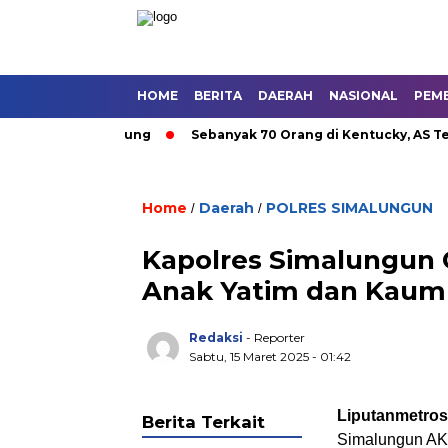
HOME
BERITA
DAERAH
NASIONAL
PEM
 Umum di Bandung
Sebanyak 70 Orang di Kentucky, AS Tewas u
Home
Daerah
POLRES SIMALUNGUN
/
/
Kapolres Simalungun 
Anak Yatim dan Kaum
Redaksi
- Reporter
Sabtu, 15 Maret 2025 - 01:42
Liputanmetro
Berita Terkait
Simalungun AKB