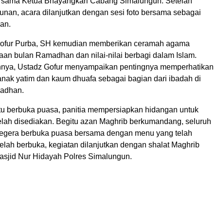
rsama Ketua Bhayangkari Cabang Simalungun. Setelah
unan, acara dilanjutkan dengan sesi foto bersama sebagai
an.
Gofur Purba, SH kemudian memberikan ceramah agama
aan bulan Ramadhan dan nilai-nilai berbagi dalam Islam.
nya, Ustadz Gofur menyampaikan pentingnya memperhatikan
anak yatim dan kaum dhuafa sebagai bagian dari ibadah di
madhan.
u berbuka puasa, panitia mempersiapkan hidangan untuk
elah disediakan. Begitu azan Maghrib berkumandang, seluruh
segera berbuka puasa bersama dengan menu yang telah
elah berbuka, kegiatan dilanjutkan dengan shalat Maghrib
asjid Nur Hidayah Polres Simalungun.