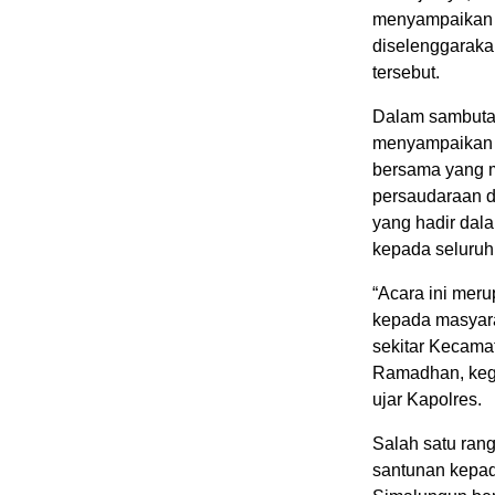
menyampaikan 
diselenggaraka
tersebut.
Dalam sambuta
menyampaikan t
bersama yang m
persaudaraan d
yang hadir dal
kepada seluruh 
“Acara ini mer
kepada masyara
sekitar Kecama
Ramadhan, kegia
ujar Kapolres.
Salah satu ran
santunan kepad