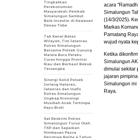
Tingkatkan
acara “Ramadh
Perekonomian
Masyarakat: Pemkab
Simalungun Ta
Simalungun Sambut
(14/3/2025). K
Baik Investor di Kawasan
Danau Toba
Markas Komando
Pamatang Raya
Tak Kenal Batas
Wilayah, Tim Jatanras
wujud nyata ke
Polres Simalungun
Bersama Polsek Gunung
Ketika dikonfi
Malela Buru Pelaku
Curas hingga Provinsi
Simalungun AKP
Riau dan Berhasil Bekuk
dimulai sekitar
Tersangka
jajaran pimpin
Sinergi Solid Polsek
Simalungun ini
Jorlang Hataran,
Jatanras dan Inafis
Raya.
Polres Simalungun
Ungkap Kronologi
Musibah Anak Tertimpa
Kayu Broti
Sat Reskrim Polres
Simalungun Turun Olah
TKP dan Sapaikan
Himbauan Pasca
Peristiwa Balita 4 Tahun