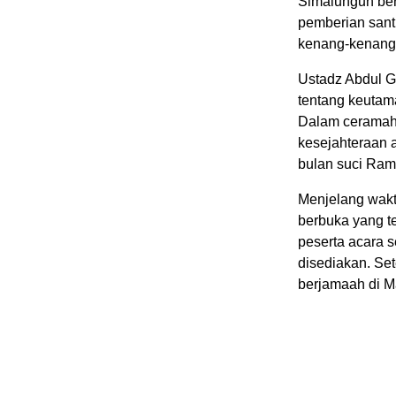
Simalungun be
pemberian sant
kenang-kenang
Ustadz Abdul 
tentang keutam
Dalam ceramah
kesejahteraan 
bulan suci Ra
Menjelang wakt
berbuka yang t
peserta acara 
disediakan. Set
berjamaah di M