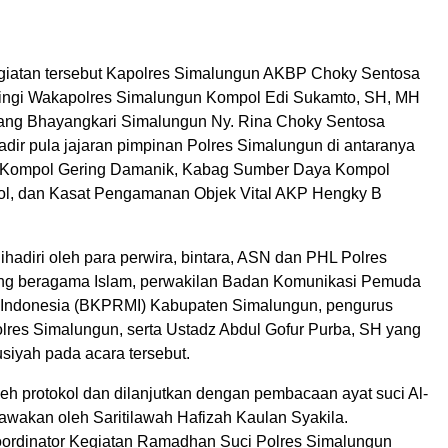
giatan tersebut Kapolres Simalungun AKBP Choky Sentosa
ingi Wakapolres Simalungun Kompol Edi Sukamto, SH, MH
ang Bhayangkari Simalungun Ny. Rina Choky Sentosa
hadir pula jajaran pimpinan Polres Simalungun di antaranya
k Kompol Gering Damanik, Kabag Sumber Daya Kompol
ol, dan Kasat Pengamanan Objek Vital AKP Hengky B
ihadiri oleh para perwira, bintara, ASN dan PHL Polres
ng beragama Islam, perwakilan Badan Komunikasi Pemuda
 Indonesia (BKPRMI) Kabupaten Simalungun, pengurus
lres Simalungun, serta Ustadz Abdul Gofur Purba, SH yang
siyah pada acara tersebut.
eh protokol dan dilanjutkan dengan pembacaan ayat suci Al-
awakan oleh Saritilawah Hafizah Kaulan Syakila.
oordinator Kegiatan Ramadhan Suci Polres Simalungun