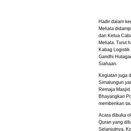
Hadir dalam ke
Meliala didamp
dan Ketua Cab
Meliala. Turut 
Kabag Logisti
Gandhi Hutaga
Siahaan.
Kegiatan juga d
Simalungun ya
Remaja Masjid
Bhayangkari Po
memberikan tau
Acara dibuka ol
Quran yang dib
Selanjutnya, K