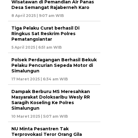
Wisatawan di Pemandian Air Panas
Desa Semangat Rajaberneh Karo
8 April 2025 | 9:07 am WIB
Tiga Pelaku Curat berhasil Di
Ringkus Sat Reskrim Polres
Pematangsiantar
5 April 2025 | 6:51 am WIB
Polsek Perdagangan Berhasil Bekuk
Pelaku Pencurian Sepeda Motor di
Simalungun
17 Maret 2025 | 6:34 am WIB
Dampak Berburu MS Meresahkan
Masyarakat Doloksaribu Wesly RR
Saragih Koseling Ke Polres
Simalungun
10 Maret 2025 | 5:07 am WIB
NU Minta Pesantren Tak
Terprovokasi Teror Orang Gila