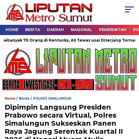
HOME
BERITA
DAERAH
NASIONAL
PEMERINTAH
PO
yak 70 Orang di Kentucky, AS Tewas usai Diterjang Tornado Dahsy
/
/
Home
Berita
POLRES SIMALUNGUN
Dipimpin Langsung Presiden
Prabowo secara Virtual, Polres
Simalungun Sukseskan Panen
Raya Jagung Serentak Kuartal II