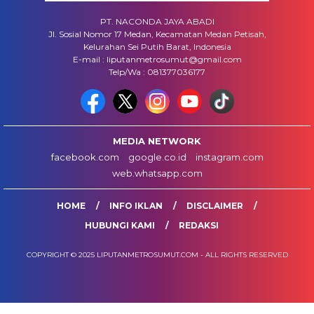
PT. NACONDA JAYA ABADI
Jl. Sosial Nomor 17 Medan, Kecamatan Medan Petisah,
Kelurahan Sei Putih Barat, Indonesia
E-mail : liputanmetrosumut@gmail.com
Telp/Wa : 081377036177
MEDIA NETWORK
facebook.com
google.co.id
instagram.com
web.whatsapp.com
HOME
INFO IKLAN
DISCLAIMER
HUBUNGI KAMI
REDAKSI
COPYRIGHT © 2025 LIPUTANMETROSUMUT.COM - ALL RIGHTS RESERVED