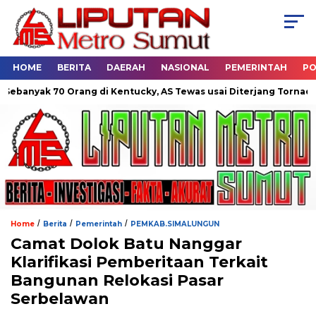
HOME
BERITA
DAERAH
NASIONAL
PEMERINTAH
PO
 70 Orang di Kentucky, AS Tewas usai Diterjang Tornado Dahsyat
/
/
/
Home
Berita
Pemerintah
PEMKAB.SIMALUNGUN
Camat Dolok Batu Nanggar
Klarifikasi Pemberitaan Terkait
Bangunan Relokasi Pasar
Serbelawan