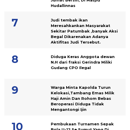
Jumat Bersih, Di Masjid
Hudallinnas
Judi tembak ikan
Meresahkankan Masyarakat
Sekitar Patumbak ,banyak Aksi
Begal Dikarenakan Adanya
Aktifitas Judi Tersebut.
Diduga Keras Anggota dewan
N.H dari fraksi Gerindra Miliki
Gudang CPO Ilegal
Warga Minta Kapolda Turun
Kelokasi,Tambang Emas Milik
Haji Amin Dan Rohom Bebas
Beroperasi Diduga Tidak
Mengantongi Ijin
Pembukaan Turnamen Sepak
Bola U-12 Se Sumut Yang Di