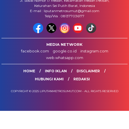
Jl. Sosial Nomor 17 Medan, Kecamatan Medan Petisah,
Kelurahan Sei Putih Barat, Indonesia
E-mail : liputanmetrosumut@gmail.com
Telp/Wa : 081377036177
MEDIA NETWORK
facebook.com
google.co.id
instagram.com
web.whatsapp.com
HOME
INFO IKLAN
DISCLAIMER
HUBUNGI KAMI
REDAKSI
COPYRIGHT © 2025 LIPUTANMETROSUMUT.COM - ALL RIGHTS RESERVED