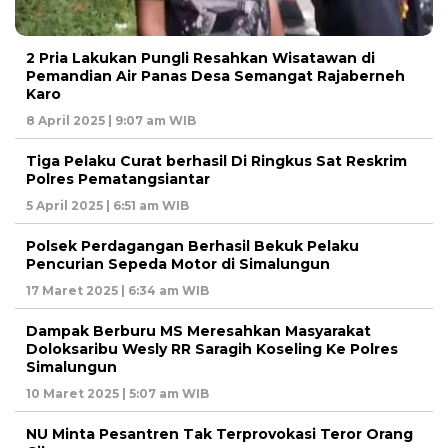
2 Pria Lakukan Pungli Resahkan Wisatawan di
Pemandian Air Panas Desa Semangat Rajaberneh
Karo
8 April 2025 | 9:07 am WIB
Tiga Pelaku Curat berhasil Di Ringkus Sat Reskrim
Polres Pematangsiantar
5 April 2025 | 6:51 am WIB
Polsek Perdagangan Berhasil Bekuk Pelaku
Pencurian Sepeda Motor di Simalungun
17 Maret 2025 | 6:34 am WIB
Dampak Berburu MS Meresahkan Masyarakat
Doloksaribu Wesly RR Saragih Koseling Ke Polres
Simalungun
10 Maret 2025 | 5:07 am WIB
NU Minta Pesantren Tak Terprovokasi Teror Orang