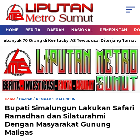
HOME
BERITA
DAERAH
NASIONAL
PEMERINTAH
PO
0 Orang di Kentucky, AS Tewas usai Diterjang Tornado Dahsyat
/
/
Home
Daerah
PEMKAB.SIMALUNGUN
Bupati Simalungun Lakukan Safari
Ramadhan dan Silaturahmi
Dengan Masyarakat Gunung
Maligas