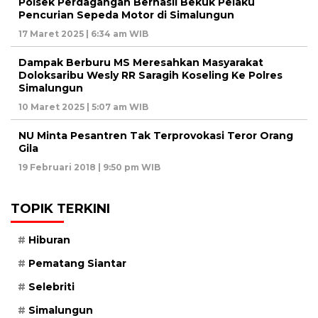
Polsek Perdagangan Berhasil Bekuk Pelaku
Pencurian Sepeda Motor di Simalungun
17 Maret 2025 | 6:34 am WIB
Dampak Berburu MS Meresahkan Masyarakat
Doloksaribu Wesly RR Saragih Koseling Ke Polres
Simalungun
10 Maret 2025 | 5:07 am WIB
NU Minta Pesantren Tak Terprovokasi Teror Orang
Gila
19 Februari 2018 | 9:50 pm WIB
TOPIK TERKINI
Hiburan
Pematang Siantar
Selebriti
Simalungun