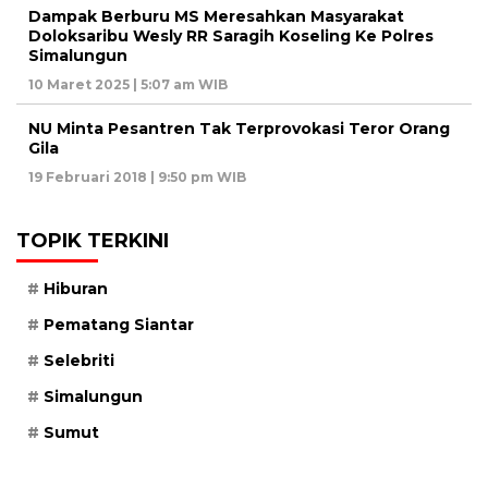
Dampak Berburu MS Meresahkan Masyarakat
Doloksaribu Wesly RR Saragih Koseling Ke Polres
Simalungun
10 Maret 2025 | 5:07 am WIB
NU Minta Pesantren Tak Terprovokasi Teror Orang
Gila
19 Februari 2018 | 9:50 pm WIB
TOPIK TERKINI
Hiburan
Pematang Siantar
Selebriti
Simalungun
Sumut