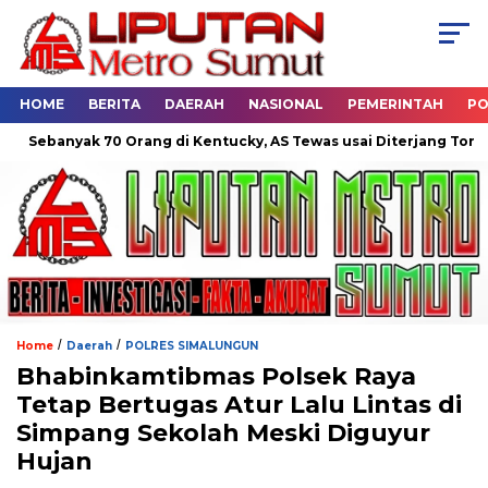
HOME
BERITA
DAERAH
NASIONAL
PEMERINTAH
PO
anyak 70 Orang di Kentucky, AS Tewas usai Diterjang Tornado Da
/
/
Home
Daerah
POLRES SIMALUNGUN
Bhabinkamtibmas Polsek Raya
Tetap Bertugas Atur Lalu Lintas di
Simpang Sekolah Meski Diguyur
Hujan