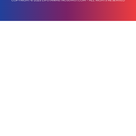
COPYRIGHT © 2025 LIPUTANMETROSUMUT.COM - ALL RIGHTS RESERVED