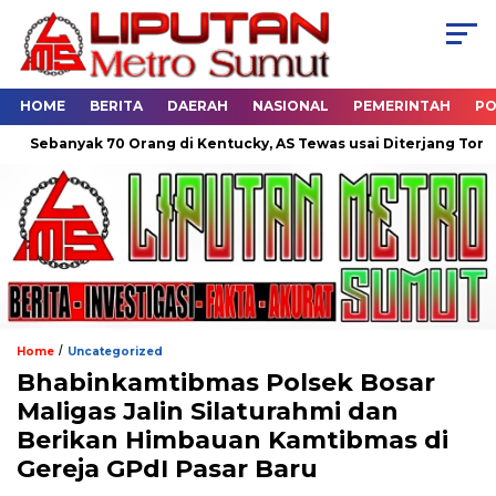
HOME
BERITA
DAERAH
NASIONAL
PEMERINTAH
PO
yak 70 Orang di Kentucky, AS Tewas usai Diterjang Tornado Dahsy
/
Home
Uncategorized
Bhabinkamtibmas Polsek Bosar
Maligas Jalin Silaturahmi dan
Berikan Himbauan Kamtibmas di
Gereja GPdI Pasar Baru