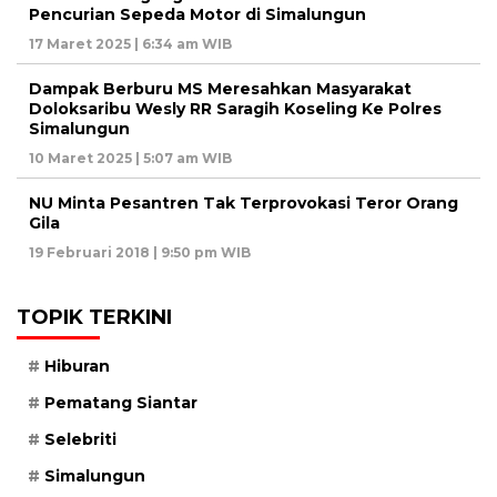
Pencurian Sepeda Motor di Simalungun
17 Maret 2025 | 6:34 am WIB
Dampak Berburu MS Meresahkan Masyarakat
Doloksaribu Wesly RR Saragih Koseling Ke Polres
Simalungun
10 Maret 2025 | 5:07 am WIB
NU Minta Pesantren Tak Terprovokasi Teror Orang
Gila
19 Februari 2018 | 9:50 pm WIB
TOPIK TERKINI
Hiburan
Pematang Siantar
Selebriti
Simalungun