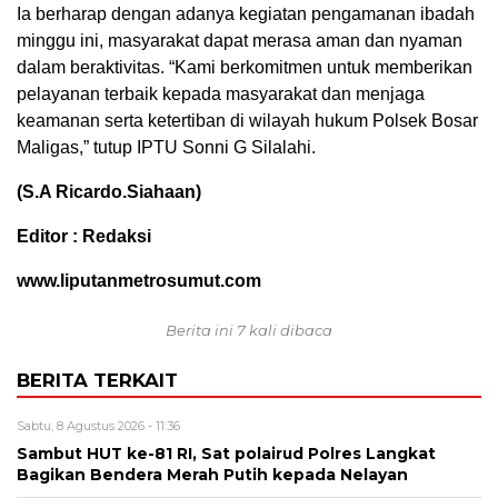
Ia berharap dengan adanya kegiatan pengamanan ibadah
minggu ini, masyarakat dapat merasa aman dan nyaman
dalam beraktivitas. “Kami berkomitmen untuk memberikan
pelayanan terbaik kepada masyarakat dan menjaga
keamanan serta ketertiban di wilayah hukum Polsek Bosar
Maligas,” tutup IPTU Sonni G Silalahi.
(S.A Ricardo.Siahaan)
Editor : Redaksi
www.liputanmetrosumut.com
Berita ini 7 kali dibaca
BERITA TERKAIT
Sabtu, 8 Agustus 2026 - 11:36
Sambut HUT ke-81 RI, Sat polairud Polres Langkat
Bagikan Bendera Merah Putih kepada Nelayan