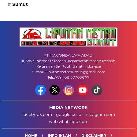
Sumut
PT. NACONDA JAYA ABADI
Jl. Sosial Nomor 17 Medan, Kecamatan Medan Petisah,
Kelurahan Sei Putih Barat, Indonesia
E-mail : liputanmetrosumut@gmail.com
Telp/Wa : 081377036177
MEDIA NETWORK
facebook.com
google.co.id
instagram.com
web.whatsapp.com
HOME
INFO IKLAN
DISCLAIMER