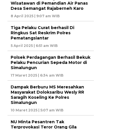
Wisatawan di Pemandian Air Panas
Desa Semangat Rajaberneh Karo
8 April 2025 | 9:07 am WIB
Tiga Pelaku Curat berhasil Di
Ringkus Sat Reskrim Polres
Pematangsiantar
5 April 2025 | 6:51 am WIB
Polsek Perdagangan Berhasil Bekuk
Pelaku Pencurian Sepeda Motor di
Simalungun
17 Maret 2025 | 6:34 am WIB
Dampak Berburu MS Meresahkan
Masyarakat Doloksaribu Wesly RR
Saragih Koseling Ke Polres
Simalungun
10 Maret 2025 | 5:07 am WIB
NU Minta Pesantren Tak
Terprovokasi Teror Orang Gila