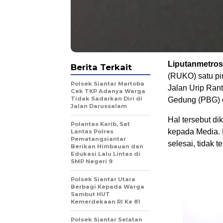
Liputanmetro
Berita Terkait
(RUKO) satu pin
Polsek Siantar Martoba
Jalan Urip Ran
Cek TKP Adanya Warga
Tidak Sadarkan Diri di
Gedung (PBG) 
Jalan Darussalam
Hal tersebut d
Polantas Karib, Sat
kepada Media. 
Lantas Polres
Pematangsiantar
selesai, tidak t
Berikan Himbauan dan
Edukasi Lalu Lintas di
SMP Negeri 9
Polsek Siantar Utara
Berbagi Kepada Warga
Sambut HUT
Kemerdekaan RI Ke 81
Polsek Siantar Selatan