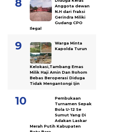
Diduga Keras
Anggota dewan
N.H dari fraksi
Gerindra Miliki
Gudang CPO
Ilegal
Warga Minta
Kapolda Turun
Kelokasi,Tambang Emas
Milik Haji Amin Dan Rohom
Bebas Beroperasi Diduga
Tidak Mengantongi Ijin
Pembukaan
Turnamen Sepak
Bola U-12 Se
Sumut Yang Di
Adakan Laskar
Merah Putih Kabupaten
Batu Bara