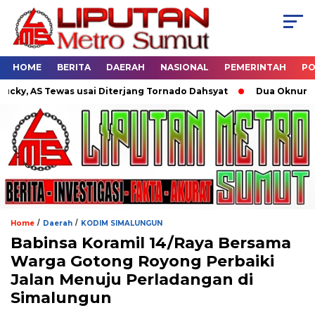
HOME
BERITA
DAERAH
NASIONAL
PEMERINTAH
PO
as usai Diterjang Tornado Dahsyat
Dua Oknum Polisi di Ria
/
/
Home
Daerah
KODIM SIMALUNGUN
Babinsa Koramil 14/Raya Bersama
Warga Gotong Royong Perbaiki
Jalan Menuju Perladangan di
Simalungun