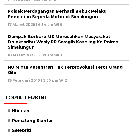
Polsek Perdagangan Berhasil Bekuk Pelaku
Pencurian Sepeda Motor di Simalungun
17 Maret 2025 | 6:34 am WIB
Dampak Berburu MS Meresahkan Masyarakat
Doloksaribu Wesly RR Saragih Koseling Ke Polres
Simalungun
10 Maret 2025 | 5:07 am WIB
NU Minta Pesantren Tak Terprovokasi Teror Orang
Gila
19 Februari 2018 | 9:50 pm WIB
TOPIK TERKINI
Hiburan
Pematang Siantar
Selebriti