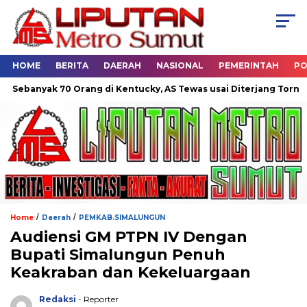
HOME
BERITA
DAERAH
NASIONAL
PEMERINTAH
PO
 70 Orang di Kentucky, AS Tewas usai Diterjang Tornado Dahsyat
/
/
Home
Daerah
PEMKAB.SIMALUNGUN
Audiensi GM PTPN IV Dengan
Bupati Simalungun Penuh
Keakraban dan Kekeluargaan
Redaksi
- Reporter