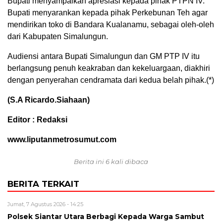
Bupati menyampaikan apresiasi kepada pihak PTPN IV.
Bupati menyarankan kepada pihak Perkebunan Teh agar
mendirikan toko di Bandara Kualanamu, sebagai oleh-oleh
dari Kabupaten Simalungun.
Audiensi antara Bupati Simalungun dan GM PTP IV itu
berlangsung penuh keakraban dan kekeluargaan, diakhiri
dengan penyerahan cendramata dari kedua belah pihak.(*)
(S.A Ricardo.Siahaan)
Editor : Redaksi
www.liputanmetrosumut.com
Berita ini 6 kali dibaca
BERITA TERKAIT
Jumat, 7 Agustus 2026 - 14:25
Polsek Siantar Utara Berbagi Kepada Warga Sambut