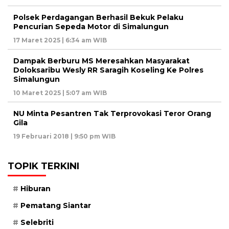
Polsek Perdagangan Berhasil Bekuk Pelaku
Pencurian Sepeda Motor di Simalungun
17 Maret 2025 | 6:34 am WIB
Dampak Berburu MS Meresahkan Masyarakat
Doloksaribu Wesly RR Saragih Koseling Ke Polres
Simalungun
10 Maret 2025 | 5:07 am WIB
NU Minta Pesantren Tak Terprovokasi Teror Orang
Gila
19 Februari 2018 | 9:50 pm WIB
TOPIK TERKINI
Hiburan
Pematang Siantar
Selebriti